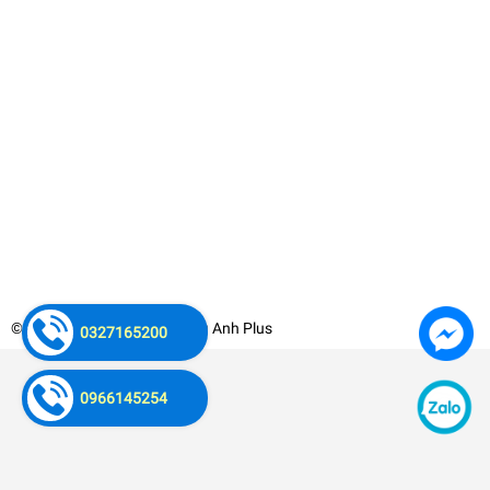
© Bản quyền thuộc về
Hoàng Anh Plus
0327165200
0966145254