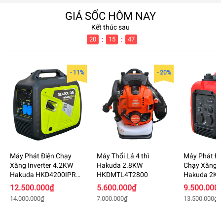
GIÁ SỐC HÔM NAY
Kết thúc sau
:
:
20
15
47
- 11%
- 20%
Máy Phát Điện Chạy
Máy Thổi Lá 4 thì
Máy Phát Đi
Xăng Inverter 4.2KW
Hakuda 2.8KW
Chạy Xăng 
Hakuda HKD4200IPRO
HKDMTL4T2800
Hakuda 2K
Siêu Cách Âm
12.500.000₫
5.600.000₫
9.500.000
14.000.000₫
7.000.000₫
13.500.000₫