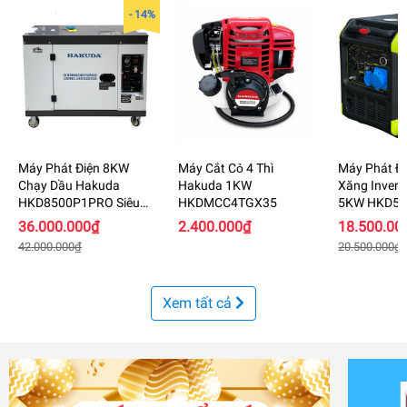
- 14%
Máy Phát Điện 8KW
Máy Cắt Cỏ 4 Thì
Máy Phát Đ
Chạy Dầu Hakuda
Hakuda 1KW
Xăng Invert
HKD8500P1PRO Siêu
HKDMCC4TGX35
5KW HKD55
Cách Âm
Siêu Cách 
36.000.000₫
2.400.000₫
18.500.00
42.000.000₫
20.500.000₫
Xem tất cả