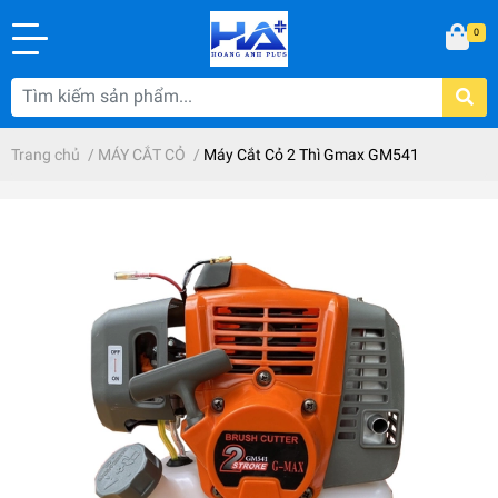
0
Trang chủ
/
MÁY CẮT CỎ
/
Máy Cắt Cỏ 2 Thì Gmax GM541