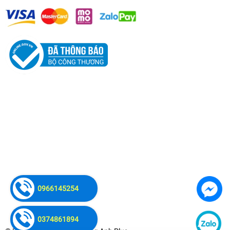
Máy Cưa Xích 2 Thì Kamastsu KM5200
1.700.000₫
0966145254
undefined
0374861894