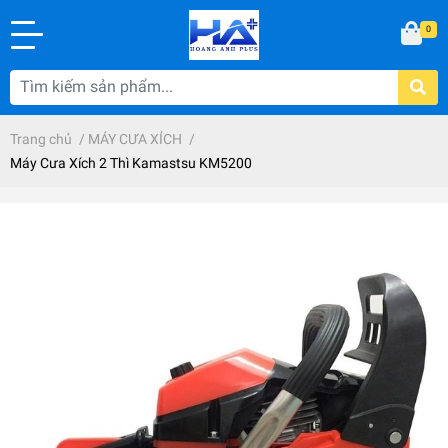
0
Trang chủ
/
MÁY CƯA XÍCH
/
Máy Cưa Xích 2 Thì Kamastsu KM5200