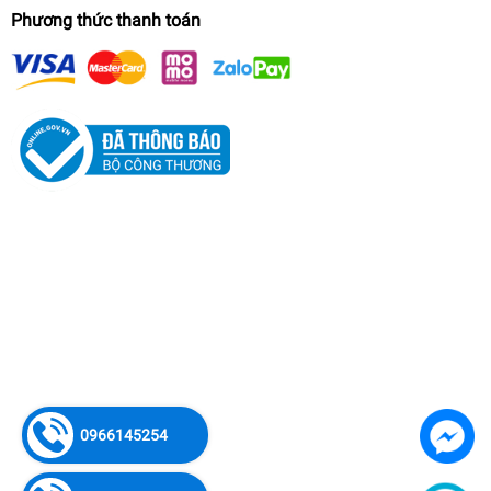
Phương thức thanh toán
Máy Hàn Oshima IGBT-SM-250
2.480.000₫
0966145254
undefined