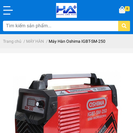
0
Trang chủ
/
MÁY HÀN
/
Máy Hàn Oshima IGBT-SM-250