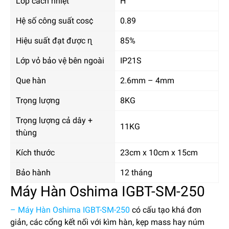
Lớp cách nhiệt
H
Hệ số công suất cos¢
0.89
Hiệu suất đạt được ɳ
85%
Lớp vỏ bảo vệ bên ngoài
IP21S
Que hàn
2.6mm – 4mm
Trọng lượng
8KG
Trọng lượng cả dây +
11KG
thùng
Kích thước
23cm x 10cm x 15cm
Bảo hành
12 tháng
Máy Hàn Oshima IGBT-SM-250
– Máy Hàn Oshima IGBT-SM-250
có cấu tạo khá đơn
giản, các cổng kết nối với kìm hàn, kẹp mass hay núm