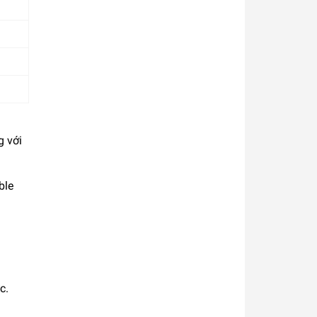
g với
ble
c.