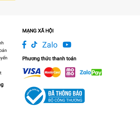
MẠNG XÃ HỘI
nh
Zalo
toán
uyển
Phương thức thanh toán
t
ng