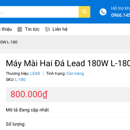
Hỗ trợ k
0966.14
i thiệu
Tin tức
Liên hệ
80W L-180
Máy Mài Hai Đá Lead 180W L-18
Thương hiệu:
LEAD
|
Tình trạng:
Còn hàng
SKU:
L-180
800.000₫
Mô tả đang cập nhật
Số lượng: