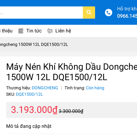
Hỗ trợ k
0966.14
i thiệu
Tin tức
Liên hệ
Dongcheng 1500W 12L DQE1500/12L
Máy Nén Khí Không Dầu Dongch
1500W 12L DQE1500/12L
Thương hiệu:
DONGCHENG
|
Tình trạng:
Còn hàng
SKU:
DQE1500/12L
3.193.000₫
3.300.000₫
Mô tả đang cập nhật