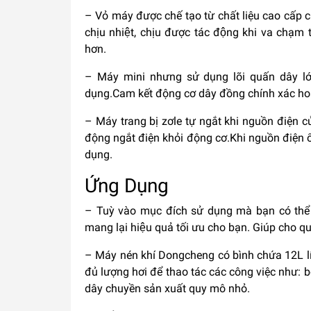
– Vỏ máy được chế tạo từ chất liệu cao cấp 
chịu nhiệt, chịu được tác động khi va chạ
hơn.
– Máy mini nhưng sử dụng lõi quấn dây lớ
dụng.Cam kết động cơ dây đồng chính xác hoạ
– Máy trang bị zơle tự ngắt khi nguồn điện c
động ngắt điện khỏi động cơ.Khi nguồn điện ổn
dụng.
Ứng Dụng
– Tuỳ vào mục đích sử dụng mà bạn có th
mang lại hiệu quả tối ưu cho bạn. Giúp cho qua
– Máy nén khí Dongcheng có bình chứa 12L lí
đủ lượng hơi để thao tác các công việc như: bơ
dây chuyền sản xuất quy mô nhỏ.