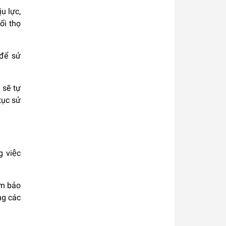
u lực,
uổi thọ
 để sử
 sẽ tự
tục sử
g việc
ảm bảo
ng các