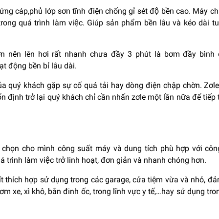
cứng cáp,phủ lớp sơn tĩnh điện chống gỉ sét độ bền cao. Máy chị
m trong quá trình làm việc. Giúp sản phẩm bền lâu và kéo dài t
n nên lên hơi rất nhanh chưa đầy 3 phút là bơm đầy bình
t động bền bỉ lâu dài.
ủa quý khách gặp sự cố quá tải hay dòng điện chập chờn. Zơle
 định trở lại quý khách chỉ cần nhấn zơle một lần nữa để tiếp 
ể chọn cho mình công suất máy và dung tích phù hợp với côn
́ trình làm việc trở linh hoạt, đơn giản và nhanh chóng hơn.
t thích hợp sử dụng trong các garage, cửa tiệm vừa và nhỏ, đ
m xe, xì khô, bắn đinh ốc, trong lĩnh vực y tế,…hay sử dụng tro