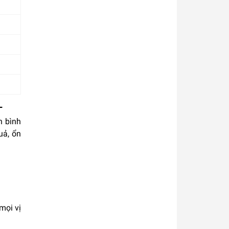
L
h bình
uả, ổn
mọi vị