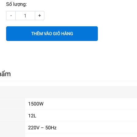
Số lượng:
-
+
THÊM VÀO GIỎ HÀNG
phẩm
1500W
12L
220V – 50Hz