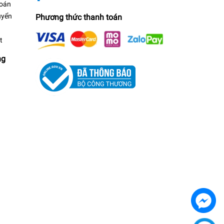
toán
uyển
Phương thức thanh toán
t
ng