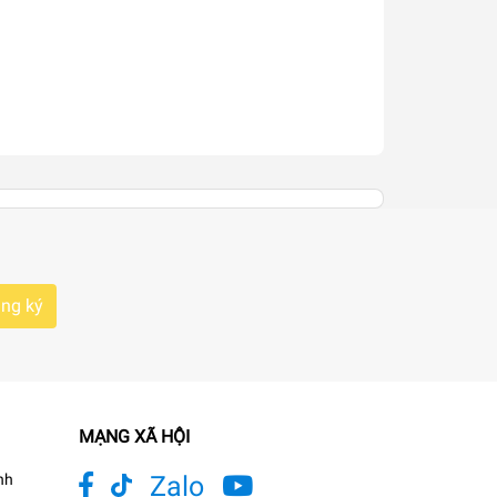
ng ký
MẠNG XÃ HỘI
nh
Zalo