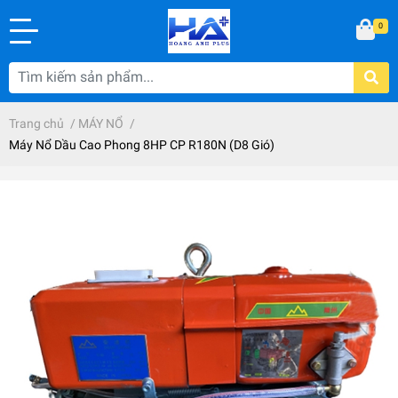
0
Trang chủ
/
MÁY NỔ
/
Máy Nổ Dầu Cao Phong 8HP CP R180N (D8 Gió)