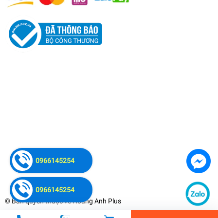
Máy Nổ Dầu Changchai 36HP CC EH36 (D36
Nước)
0966145254
23.000.000₫
undefined
0966145254
© Bản quyền thuộc về
Hoàng Anh Plus