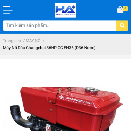
0
Trang chủ
/
MÁY NỔ
/
Máy Nổ Dầu Changchai 36HP CC EH36 (D36 Nước)