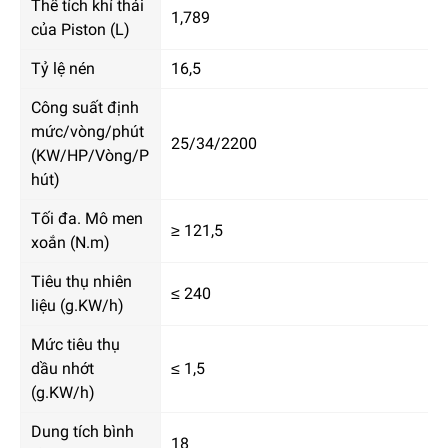
Thể tích khí thải
1,789
của Piston (L)
Tỷ lệ nén
16,5
Công suất định
mức/vòng/phút
25/34/2200
(KW/HP/Vòng/P
hút)
Tối đa. Mô men
≥ 121,5
xoắn (N.m)
Tiêu thụ nhiên
≤ 240
liệu (g.KW/h)
Mức tiêu thụ
dầu nhớt
≤ 1,5
(g.KW/h)
Dung tích bình
18