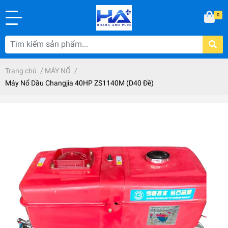
0
Trang chủ
/
MÁY NỔ
/
Máy Nổ Dầu Changjia 40HP ZS1140M (D40 Đề)