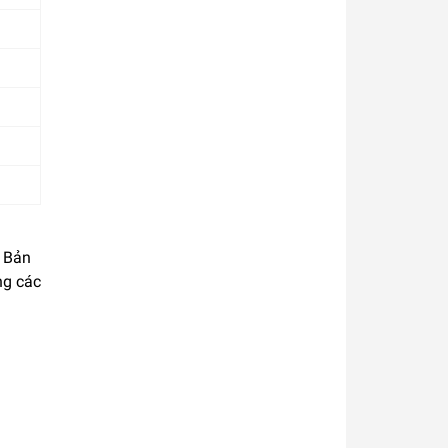
t Bản
ong các