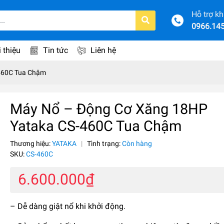
Hỗ trợ k
0966.14
i thiệu
Tin tức
Liên hệ
460C Tua Chậm
Máy Nổ – Động Cơ Xăng 18HP
Yataka CS-460C Tua Chậm
Thương hiệu:
YATAKA
|
Tình trạng:
Còn hàng
SKU:
CS-460C
6.600.000₫
– Dễ dàng giật nổ khi khởi động.