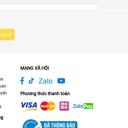
ng ký
MẠNG XÃ HỘI
nh
Zalo
toán
uyển
Phương thức thanh toán
t
ng