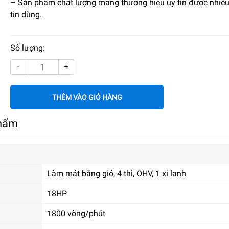
– Sản phẩm chất lượng mang thương hiệu uy tín được nhiề
tin dùng.
Số lượng:
-
+
THÊM VÀO GIỎ HÀNG
phẩm
Làm mát bằng gió, 4 thì, OHV, 1 xi lanh
18HP
1800 vòng/phút