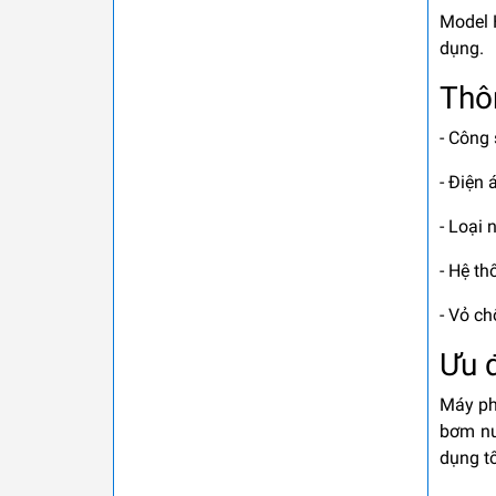
Model 
dụng.
Thô
- Công
- Điện
- Loại 
- Hệ th
- Vỏ c
Ưu 
Máy ph
bơm nư
dụng tố