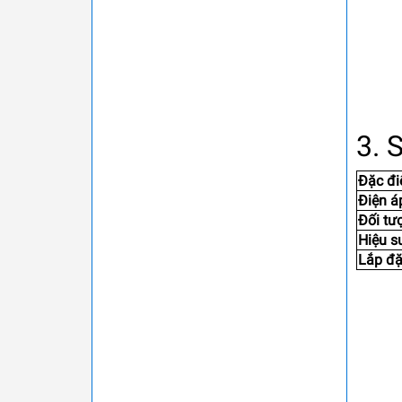
3. 
Đặc đ
Điện á
Đối tư
Hiệu s
Lắp đặ