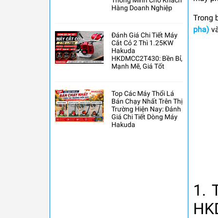
Thông Minh Cho Khách
Hàng Doanh Nghiệp
Trong b
pha)
v
Đánh Giá Chi Tiết Máy
Cắt Cỏ 2 Thì 1.25KW
Hakuda
HKDMCC2T430: Bền Bỉ,
Mạnh Mẽ, Giá Tốt
Top Các Máy Thổi Lá
Bán Chạy Nhất Trên Thị
Trường Hiện Nay: Đánh
Giá Chi Tiết Dòng Máy
Hakuda
1.
HK