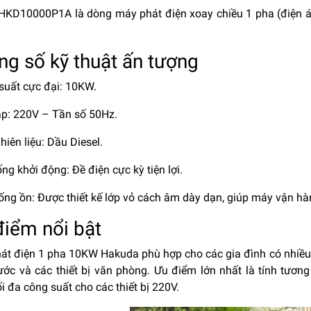
HKD10000P1A là dòng máy phát điện xoay chiều 1 pha (điện áp
ng số kỹ thuật ấn tượng
 suất cực đại: 10KW.
 áp: 220V – Tần số 50Hz.
nhiên liệu: Dầu Diesel.
ống khởi động: Đề điện cực kỳ tiện lợi.
hống ồn: Được thiết kế lớp vỏ cách âm dày dạn, giúp máy vận hà
điểm nổi bật
át điện 1 pha 10KW Hakuda phù hợp cho các gia đình có nhiều t
ớc và các thiết bị văn phòng. Ưu điểm lớn nhất là tính tương
i đa công suất cho các thiết bị 220V.