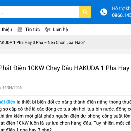
Hỗ trợ k
0966.14
i thiệu
Tin tức
Liên hệ
AKUDA 1 Pha Hay 3 Pha – Nên Chọn Loại Nào?
Phát Điện 10KW Chạy Dầu HAKUDA 1 Pha Hay 
, 16/04/2026
át điện
là thiết bị biến đổi cơ năng thành điện năng thông th
 sơ cấp có thể là các động cơ tua bin hơi, tua bin nước, động 
Khi tìm kiếm một giải pháp nguồn điện dự phòng công suất lớn 
át điện 10KW luôn là sự lựa chọn hàng đầu. Tuy nhiên, một câ
át điện 1 pha hay 3 pha?