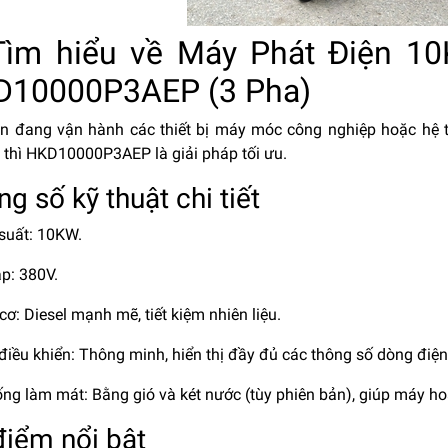
 Tìm hiểu về Máy Phát Điện 
D10000P3AEP (3 Pha)
n đang vận hành các thiết bị máy móc công nghiệp hoặc hệ 
, thì HKD10000P3AEP là giải pháp tối ưu.
g số kỹ thuật chi tiết
 suất: 10KW.
áp: 380V.
cơ: Diesel mạnh mẽ, tiết kiệm nhiên liệu.
điều khiển: Thông minh, hiển thị đầy đủ các thông số dòng điện
ống làm mát: Bằng gió và két nước (tùy phiên bản), giúp máy hoạ
điểm nổi bật