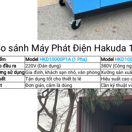
So sánh Máy Phát Điện Hakuda 
iểm
Model
HKD10000P1A (1 Pha)
Model
HKD100
p đầu ra
220V (Dân dụng)
380V (Công ng
ợng sử dụng
Gia đình, khách sạn nhỏ, văn phòng
Xưởng sản xuất,
uất
Tận dụng tốt cho thiết bị lẻ
Hiệu suất cao
t
Đơn giản, cắm là dùng
Cần kỹ thuật v