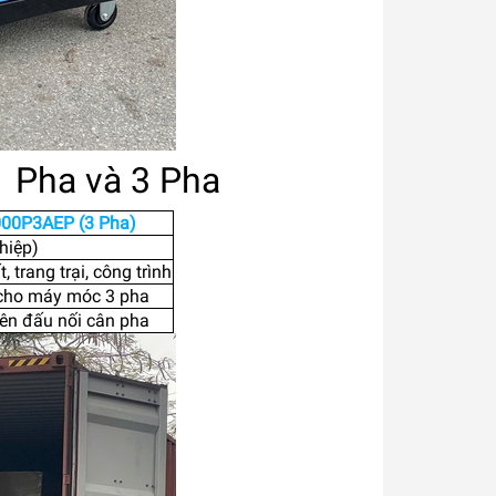
1 Pha và 3 Pha
00P3AEP (3 Pha)
hiệp)
 trang trại, công trình
 cho máy móc 3 pha
iên đấu nối cân pha