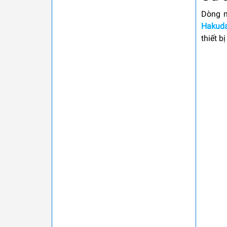
Dòng m
Hakud
thiết b