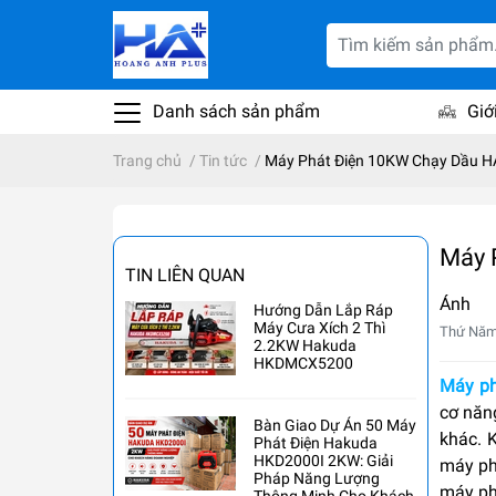
Danh sách sản phẩm
Giớ
Trang chủ
/
Tin tức
/
Máy Phát Điện 10KW Chạy Dầu H
Máy 
TIN LIÊN QUAN
Ánh
Hướng Dẫn Lắp Ráp
Máy Cưa Xích 2 Thì
Thứ Năm
2.2KW Hakuda
HKDMCX5200
Máy ph
cơ năng
Bàn Giao Dự Án 50 Máy
khác. 
Phát Điện Hakuda
HKD2000I 2KW: Giải
máy ph
Pháp Năng Lượng
máy ph