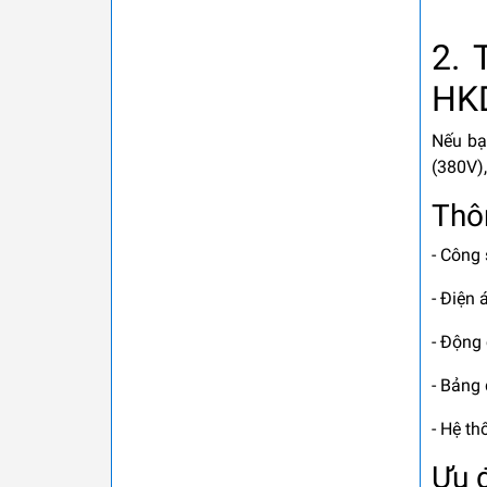
2.
HK
Nếu bạ
(380V)
Thôn
- Công
- Điện 
- Động 
- Bảng 
- Hệ th
Ưu 