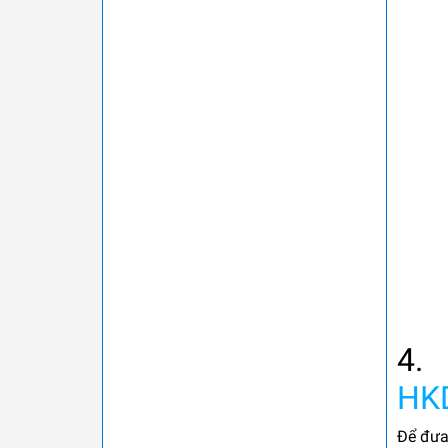
4.
HK
Để đưa 