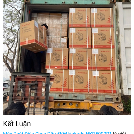
Kết Luận
Máy Phát Điện Chạy Dầu 5KW Hakuda HKD5000P1
là giải