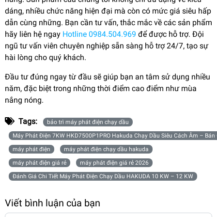
dáng, nhiều chức năng hiện đại mà còn có mức giá siêu hấp
dẫn cùng những. Bạn cần tư vấn, thắc mắc về các sản phẩm
hãy liên hệ ngay
Hotline 0984.504.969
để được hỗ trợ. Đội
ngũ tư vấn viên chuyên nghiệp sẵn sàng hỗ trợ 24/7, tạo sự
hài lòng cho quý khách.
Đầu tư đúng ngay từ đầu sẽ giúp bạn an tâm sử dụng nhiều
năm, đặc biệt trong những thời điểm cao điểm như mùa
nắng nóng.
Tags:
bảo trì máy phát điện chạy dầu
Máy Phát Điện 7KW HKD7500P1PRO Hakuda Chạy Dầu Siêu Cách Âm – Bán 
máy phát điện
máy phát điện chạy dầu hakuda
máy phát điện giá rẻ
máy phát điện giá rẻ 2026
Đánh Giá Chi Tiết Máy Phát Điện Chạy Dầu HAKUDA 10 KW – 12 KW
Viết bình luận của bạn