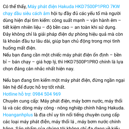
Có thể thấy,
Máy phát điện Hakuda HKD7500P1PRO 7KW
chạy dầu siêu cách âm
hội tụ đầy đủ các yếu tố mà người
dùng hiện đại tìm kiếm: công suất mạnh – vận hành êm –
tiết kiệm nhiên liệu – độ bền cao – an toàn khi sử dụng.
Đây không chỉ là giải pháp điện dự phòng hiệu quả mà còn
là khoản đầu tư lâu dài, giúp bạn chủ động trong mọi tình
huống mất điện.
Nếu bạn đang cần một chiếc máy phát điện ổn định – bền
bỉ – bán chạy – giá hợp lý, thì HKD7500P1PRO chính là lựa
chọn đáng cân nhắc nhất hiện nay.
Nếu bạn đang tìm kiếm một máy phát điện, đừng ngần ngại
liên hệ để được hỗ trợ tốt nhất.
Hotline hỗ trợ: 0984 504 969
Chuyên cung cấp: Máy phát điện, máy bơm nước, máy thổi
lá và các dòng máy công - nông nghiệp chính hãng Hakuda.
Hoanganhplus
là địa chỉ uy tín nổi tiếng chuyên cung cấp
các loại máy phát điện, máy thổi lá , máy bơm nước chính
hãng. Sản phẩm của chúng tôi không chỉ đa dạng về kiểu