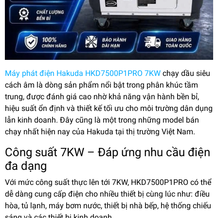
Máy phát điện Hakuda HKD7500P1PRO 7KW
chạy dầu siêu
cách âm là dòng sản phẩm nổi bật trong phân khúc tầm
trung, được đánh giá cao nhờ khả năng vận hành bền bỉ,
hiệu suất ổn định và thiết kế tối ưu cho môi trường dân dụng
lẫn kinh doanh. Đây cũng là một trong những model bán
chạy nhất hiện nay của Hakuda tại thị trường Việt Nam.
Công suất 7KW – Đáp ứng nhu cầu điện
đa dạng
Với mức công suất thực lên tới 7KW, HKD7500P1PRO có thể
dễ dàng cung cấp điện cho nhiều thiết bị cùng lúc như: điều
hòa, tủ lạnh, máy bơm nước, thiết bị nhà bếp, hệ thống chiếu
sáng và các thiết bị kinh doanh.