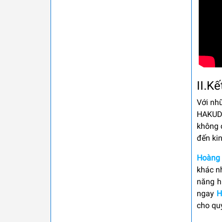
II.K
Với nhữ
HAKUDA
không c
đến ki
Hoàng 
khác n
năng h
ngay
H
cho qu