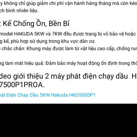
ày không chỉ giúp giảm chi phí vận hành hàng tháng mà còn kéo
ch bình nhiên liệu.
t Kế Chống Ồn, Bền Bỉ
 model HAKUDA 5KW và 7KW đều được trang bị vỏ bảo vệ hoặc t
g kể, phù hợp sử dụng trong khu vực dân cư.
 chắc chắn: Khung máy được làm từ vật liệu cao cấp, chống run
ng làm mát hiệu quả: Đảm bảo máy hoạt động ổn định trong thờ
Video giới thiệu 2 máy phát điện chạy dầu
7500P1PROA.
át Điện Chạy Dầu 5KW Hakuda HKD5000P1