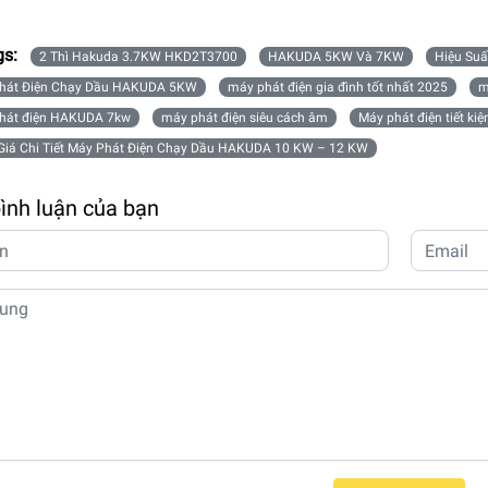
gs:
2 Thì Hakuda 3.7KW HKD2T3700
HAKUDA 5KW Và 7KW
Hiệu Su
hát Điện Chạy Dầu HAKUDA 5KW
máy phát điện gia đình tốt nhất 2025
m
hát điện HAKUDA 7kw
máy phát điện siêu cách âm
Máy phát điện tiết kiệ
Giá Chi Tiết Máy Phát Điện Chạy Dầu HAKUDA 10 KW – 12 KW
bình luận của bạn