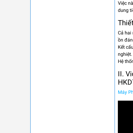
Việc n
dung tí
Thiế
Cả hai
ồn đán
Kết cấu
nghiệt.
Hệ thố
II. 
HKD
Máy Ph