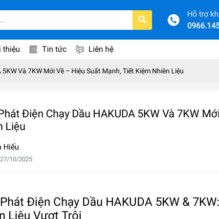
Hỗ trợ k
0966.14
i thiệu
Tin tức
Liên hệ
5KW Và 7KW Mới Về – Hiệu Suất Mạnh, Tiết Kiệm Nhiên Liệu
Phát Điện Chạy Dầu HAKUDA 5KW Và 7KW Mới V
n Liệu
 Hiếu
 27/10/2025
Phát Điện Chạy Dầu HAKUDA 5KW & 7KW: 
n Liệu Vượt Trội