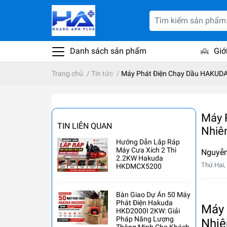
Danh sách sản phẩm
Giớ
Trang chủ
/
Tin tức
/
Máy Phát Điện Chạy Dầu HAKUDA 
Máy 
TIN LIÊN QUAN
Nhiê
Hướng Dẫn Lắp Ráp
Máy Cưa Xích 2 Thì
Nguyễn
2.2KW Hakuda
Thứ Hai,
HKDMCX5200
Bàn Giao Dự Án 50 Máy
Phát Điện Hakuda
Máy 
HKD2000I 2KW: Giải
Pháp Năng Lượng
Nhiê