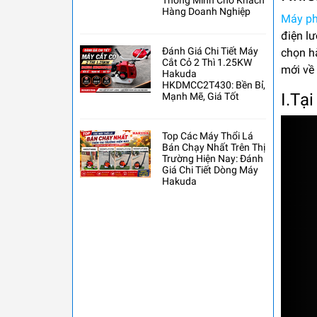
Thông Minh Cho Khách
Hàng Doanh Nghiệp
Máy ph
điện l
Đánh Giá Chi Tiết Máy
chọn h
Cắt Cỏ 2 Thì 1.25KW
mới về
Hakuda
HKDMCC2T430: Bền Bỉ,
I.Tạ
Mạnh Mẽ, Giá Tốt
Top Các Máy Thổi Lá
Bán Chạy Nhất Trên Thị
Trường Hiện Nay: Đánh
Giá Chi Tiết Dòng Máy
Hakuda