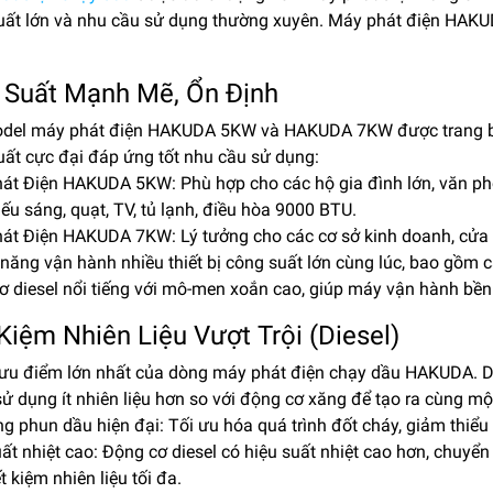
uất lớn và nhu cầu sử dụng thường xuyên. Máy phát điện HAKU
 Suất Mạnh Mẽ, Ổn Định
del máy phát điện HAKUDA 5KW và HAKUDA 7KW được trang bị đ
uất cực đại đáp ứng tốt nhu cầu sử dụng:
át Điện HAKUDA 5KW: Phù hợp cho các hộ gia đình lớn, văn phòn
ếu sáng, quạt, TV, tủ lạnh, điều hòa 9000 BTU.
át Điện HAKUDA 7KW: Lý tưởng cho các cơ sở kinh doanh, cửa h
năng vận hành nhiều thiết bị công suất lớn cùng lúc, bao gồm c
 diesel nổi tiếng với mô-men xoắn cao, giúp máy vận hành bền bỉ
 Kiệm Nhiên Liệu Vượt Trội (Diesel)
 ưu điểm lớn nhất của dòng máy phát điện chạy dầu HAKUDA. Dầ
sử dụng ít nhiên liệu hơn so với động cơ xăng để tạo ra cùng m
g phun dầu hiện đại: Tối ưu hóa quá trình đốt cháy, giảm thiểu l
ất nhiệt cao: Động cơ diesel có hiệu suất nhiệt cao hơn, chuyể
ết kiệm nhiên liệu tối đa.