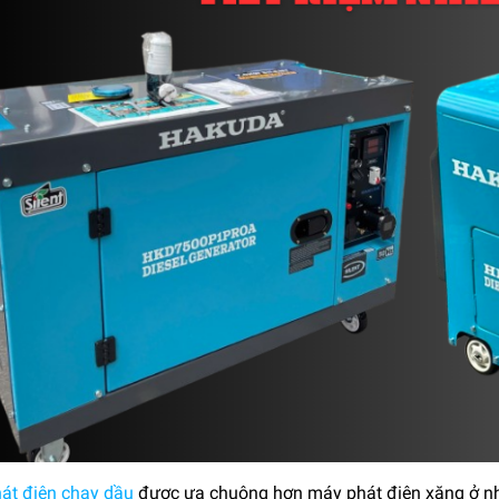
át điện chạy dầu
được ưa chuộng hơn máy phát điện xăng ở nhiề