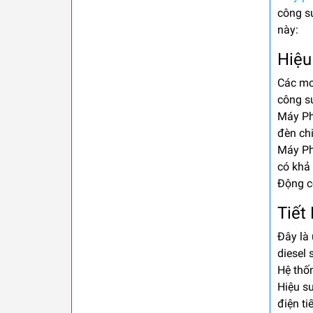
công s
này:
Hiệu
Các mo
công s
Máy Ph
đèn chi
Máy Ph
có khả 
Động cơ
Tiết
Đây là
diesel 
Hệ thốn
Hiệu su
điện ti