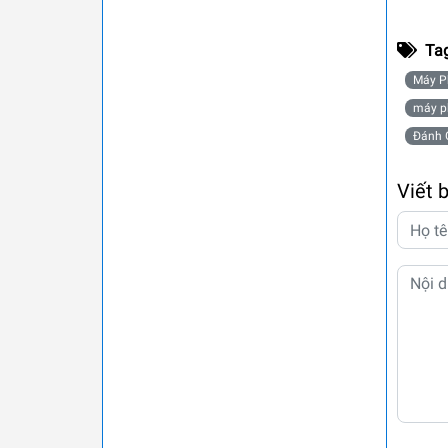
Ta
Máy P
máy p
Đánh 
Viết 