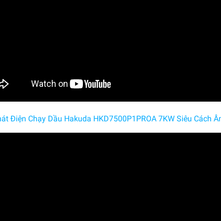
át Điện Chạy Dầu Hakuda HKD7500P1PROA 7KW Siêu Cách 