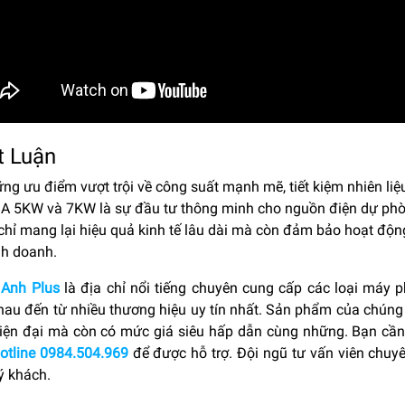
ết Luận
ng ưu điểm vượt trội về công suất mạnh mẽ, tiết kiệm nhiên li
 5KW và 7KW là sự đầu tư thông minh cho nguồn điện dự phò
hỉ mang lại hiệu quả kinh tế lâu dài mà còn đảm bảo hoạt động
nh doanh.
Anh Plus
là địa chỉ nổi tiếng chuyên cung cấp các loại máy
hau đến từ nhiều thương hiệu uy tín nhất. Sản phẩm của chúng 
iện đại mà còn có mức giá siêu hấp dẫn cùng những. Bạn cần 
otline 0984.504.969
để được hỗ trợ. Đội ngũ tư vấn viên chuyê
ý khách.