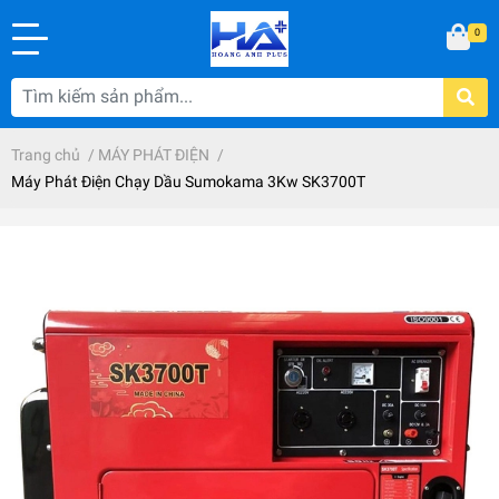
0
Trang chủ
/
MÁY PHÁT ĐIỆN
/
Máy Phát Điện Chạy Dầu Sumokama 3Kw SK3700T