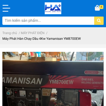
0
Trang chủ
/
MÁY PHÁT ĐIỆN
/
Máy Phát Hàn Chạy Dầu 4Kw Yamanisan YM8700EW