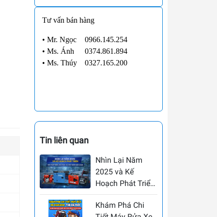
Tư vấn bán hàng
• Mr. Ngọc
0966.145.254
•
Ms. Ánh
0374.861.894
•
Ms. Thúy
0327.165.200
Tin liên quan
Nhìn Lại Năm
2025 và Kế
Hoạch Phát Triển
Máy Phát Điện,
Khám Phá Chi
Máy Rửa Xe, Máy
Tiết Máy Rửa Xe