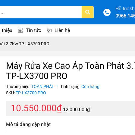
Hỗ trợ k
0966.14
i thiệu
Tin tức
Liên hệ
hát 3.7Kw TP-LX3700 PRO
Máy Rửa Xe Cao Áp Toàn Phát 3
TP-LX3700 PRO
Thương hiệu:
TOÀN PHÁT
|
Tình trạng:
Còn hàng
SKU:
TP-LX3700 PRO
10.550.000₫
12.000.000₫
Mô tả đang cập nhật