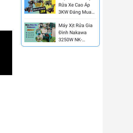
Rửa Xe Cao Áp
3KW Đáng Mua
Nhất
Máy Xịt Rửa Gia
Đình Nakawa
3250W NK-
MP3250Pro Có
Đáng Mua
Không?