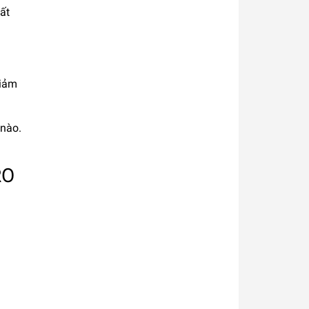
ất
giảm
 nào.
RO