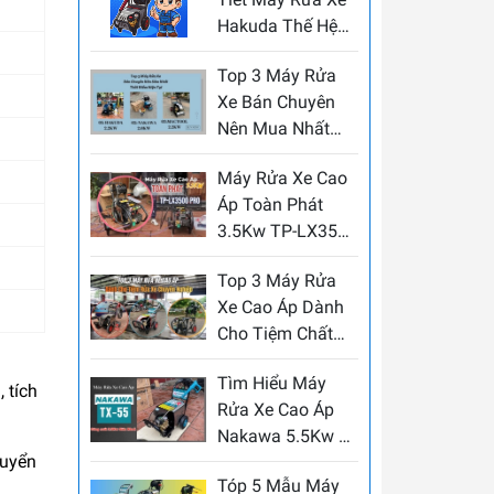
Bơm Năm 2026
Hakuda Thế Hệ
Mới: Tuyệt Phẩm
Top 3 Máy Rửa
Công Nghệ – Tiết
Xe Bán Chuyên
Kiệm, Bền Bỉ và
Nên Mua Nhất
Giá Cực Ưu Đãi
Thời Điểm Hiện
Máy Rửa Xe Cao
Tại
Áp Toàn Phát
3.5Kw TP-LX3500
PRO
Top 3 Máy Rửa
Xe Cao Áp Dành
Cho Tiệm Chất
Lượng Nhất
Tìm Hiểu Máy
 tích
Rửa Xe Cao Áp
Nakawa 5.5Kw 3
huyển
Pha TX-55 Piston
Tóp 5 Mẫu Máy
Sứ