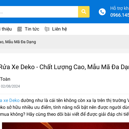
Hỗ trợ k
0966.14
i thiệu
Tin tức
Liên hệ
ao, Mẫu Mã Đa Dạng
Rửa Xe Deko - Chất Lượng Cao, Mẫu Mã Đa Dạ
 Toàn
 02/08/2024
a xe Deko
dường như là cái tên không còn xa lạ trên thị trường
eko sở hữu nhiều ưu điểm, tính năng nổi bật nên được người dù
mua không? Hãy cùng theo dõi bài viết để được giải đáp chi tiế