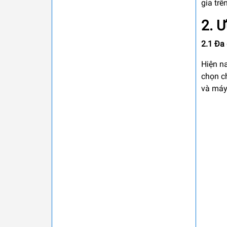
gia trê
2. 
2.1 Đa
Hiện n
chọn c
và máy