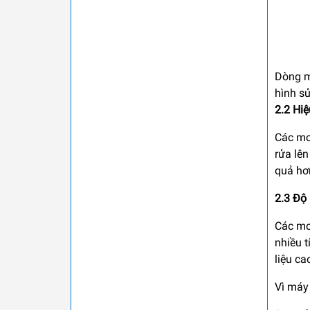
Dòng m
hình s
2.2 Hiệ
Các mod
rửa lên
quả hơ
2.3 Độ
Các mod
nhiều 
liệu ca
Vì máy