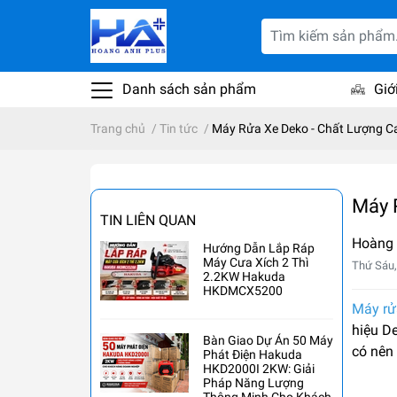
Danh sách sản phẩm
Giớ
Trang chủ
/
Tin tức
/
Máy Rửa Xe Deko - Chất Lượng C
Máy 
TIN LIÊN QUAN
Hoàng
Hướng Dẫn Lắp Ráp
Máy Cưa Xích 2 Thì
Thứ Sáu,
2.2KW Hakuda
HKDMCX5200
Máy rử
hiệu D
Bàn Giao Dự Án 50 Máy
có nên 
Phát Điện Hakuda
HKD2000I 2KW: Giải
Pháp Năng Lượng