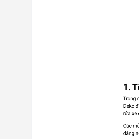
1. 
Trong s
Deko đư
rửa xe
Các mẫ
dáng nổ