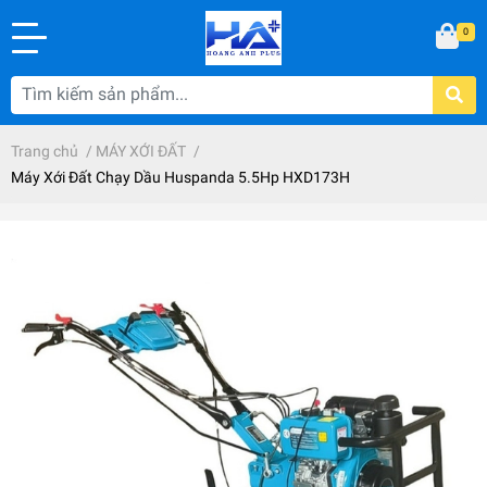
0
Trang chủ
/
MÁY XỚI ĐẤT
/
Máy Xới Đất Chạy Dầu Huspanda 5.5Hp HXD173H