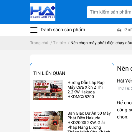
Danh sách sản phẩm
Giớ
Trang chủ
/
Tin tức
/
Nên chọn máy phát điện chạy dầ
Nên 
TIN LIÊN QUAN
Hải Yế
Hướng Dẫn Lắp Ráp
Máy Cưa Xích 2 Thì
Thứ Tư, 
2.2KW Hakuda
HKDMCX5200
Để ch
công su
Bàn Giao Dự Án 50 Máy
chọn:
Phát Điện Hakuda
HKD2000I 2KW: Giải
Pháp Năng Lượng