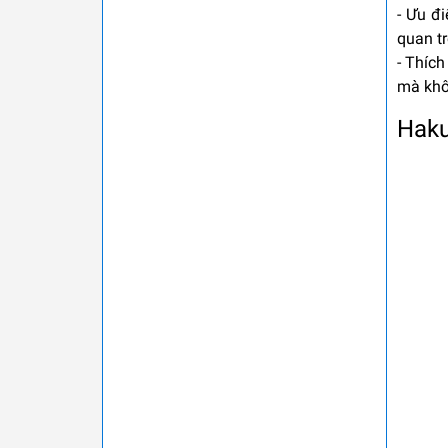
- Ưu đi
quan tr
- Thíc
mà khô
Hak