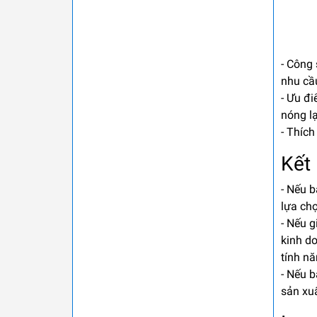
- Công 
nhu cầu
- Ưu đi
nóng lạ
- Thíc
Kết 
- Nếu b
lựa chọ
- Nếu g
kinh d
tính n
- Nếu b
sản xu