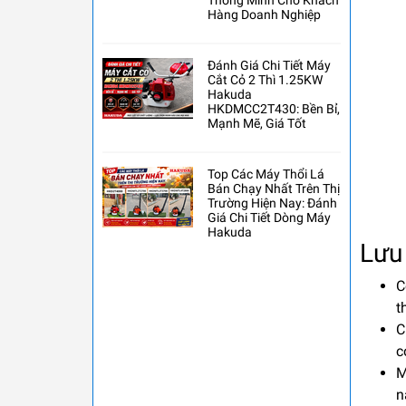
Thông Minh Cho Khách
Hàng Doanh Nghiệp
Đánh Giá Chi Tiết Máy
Cắt Cỏ 2 Thì 1.25KW
Hakuda
HKDMCC2T430: Bền Bỉ,
Mạnh Mẽ, Giá Tốt
Top Các Máy Thổi Lá
Bán Chạy Nhất Trên Thị
Trường Hiện Nay: Đánh
Giá Chi Tiết Dòng Máy
Hakuda
Lưu
C
t
C
c
M
n