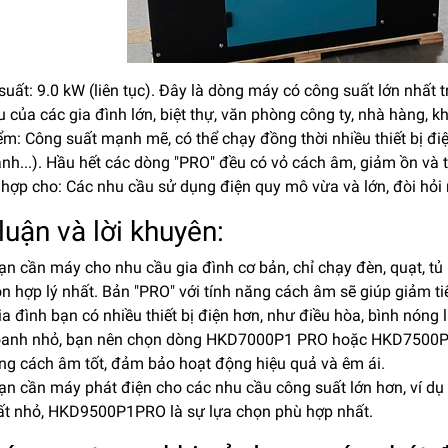
suất: 9.0 kW (liên tục). Đây là dòng máy có công suất lớn nhất
 của các gia đình lớn, biệt thự, văn phòng công ty, nhà hàng, 
ểm: Công suất mạnh mẽ, có thể chạy đồng thời nhiều thiết bị điện
nh...). Hầu hết các dòng "PRO" đều có vỏ cách âm, giảm ồn và 
h hợp cho: Các nhu cầu sử dụng điện quy mô vừa và lớn, đòi hỏ
luận và lời khuyên:
ạn cần máy cho nhu cầu gia đình cơ bản, chỉ chạy đèn, quạt, t
n hợp lý nhất. Bản "PRO" với tính năng cách âm sẽ giúp giảm ti
ia đình bạn có nhiều thiết bị điện hơn, như điều hòa, bình nóng
oanh nhỏ, bạn nên chọn dòng HKD7000P1 PRO hoặc HKD7500P1
ăng cách âm tốt, đảm bảo hoạt động hiệu quả và êm ái.
ạn cần máy phát điện cho các nhu cầu công suất lớn hơn, ví dụ
ất nhỏ, HKD9500P1PRO là sự lựa chọn phù hợp nhất.