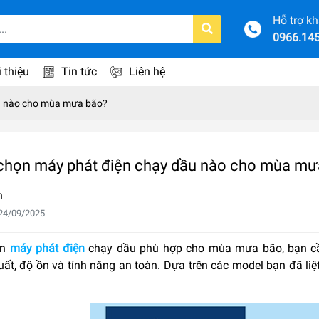
Hỗ trợ k
0966.14
i thiệu
Tin tức
Liên hệ
u nào cho mùa mưa bão?
chọn máy phát điện chạy dầu nào cho mùa mư
n
24/09/2025
ọn
máy phát điện
chạy dầu phù hợp cho mùa mưa bão, bạn cần
ất, độ ồn và tính năng an toàn. Dựa trên các model bạn đã liệt 