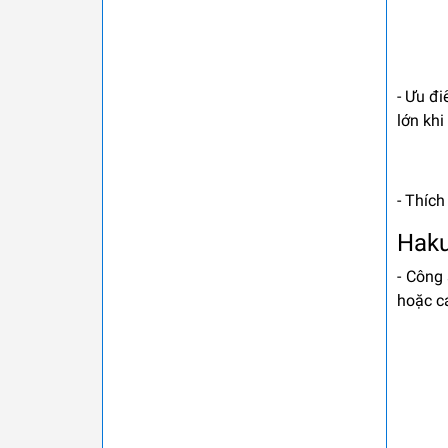
- Ưu đ
lớn khi
- Thíc
Hak
- Công 
hoặc c