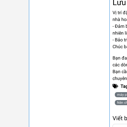
Lưu
Vị trí 
nhà ho
- Đảm b
nhiên l
- Bảo t
Chúc b
Bạn đa
các d
Bạn cầ
chuyên 
Ta
máy p
Nên c
Viết 