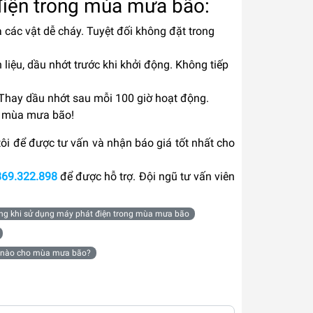
điện trong mùa mưa bão:
à các vật dễ cháy. Tuyệt đối không đặt trong
liệu, dầu nhớt trước khi khởi động. Không tiếp
u. Thay dầu nhớt sau mỗi 100 giờ hoạt động.
o mùa mưa bão!
ôi để được tư vấn và nhận báo giá tốt nhất cho
869.322.898
để được hỗ trợ. Đội ngũ tư vấn viên
ọng khi sử dụng máy phát điện trong mùa mưa bão
n nào cho mùa mưa bão?