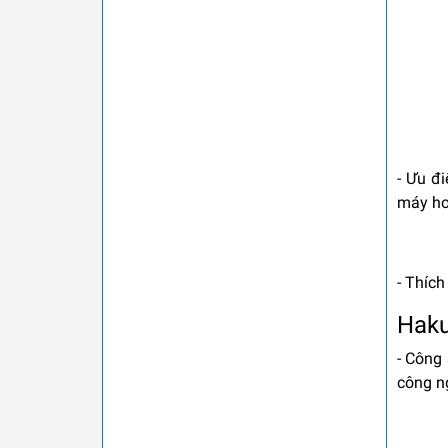
- Ưu đ
máy ho
- Thích
Hak
- Công 
công n