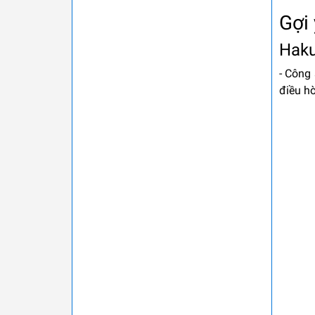
Gợi
Hak
- Công 
điều h