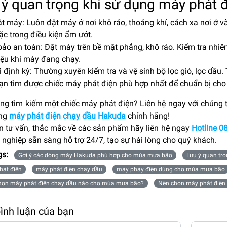
 ý quan trọng khi sử dụng máy phát 
đặt máy: Luôn đặt máy ở nơi khô ráo, thoáng khí, cách xa nơi ở v
ặc trong điều kiện ẩm ướt.
ảo an toàn: Đặt máy trên bề mặt phẳng, khô ráo. Kiểm tra nhiên 
iệu khi máy đang chạy.
rì định kỳ: Thường xuyên kiểm tra và vệ sinh bộ lọc gió, lọc dầ
ạn tìm được chiếc máy phát điện phù hợp nhất để chuẩn bị ch
ng tìm kiếm một chiếc máy phát điện? Liên hệ ngay với chúng t
òng
máy phát điện chạy dầu Hakuda
chính hãng!
n tư vấn, thắc mắc về các sản phẩm hãy liên hệ ngay
Hotline 0
nghiệp sẵn sàng hỗ trợ 24/7, tạo sự hài lòng cho quý khách.
gs:
Gợi ý các dòng máy Hakuda phù hợp cho mùa mưa bão
Lưu ý quan tr
hát điện
máy phát điện chạy dầu
máy pháy điện dùng cho mùa mưa bão
họn máy phát điện chạy dầu nào cho mùa mưa bão?
Nên chọn máy phát điệ
bình luận của bạn