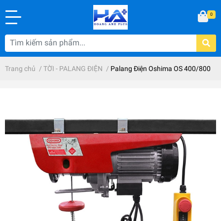
0
Trang chủ
/
TỜI - PALANG ĐIỆN
/
Palang Điện Oshima OS 400/800