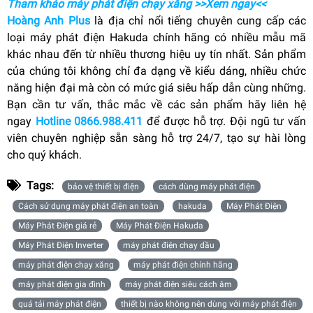
Tham khảo máy phát điện chạy xăng >>Xem ngay<<
Hoàng Anh Plus
là địa chỉ nổi tiếng chuyên cung cấp các
loại máy phát điện Hakuda chính hãng có nhiều mẫu mã
khác nhau đến từ nhiều thương hiệu uy tín nhất. Sản phẩm
của chúng tôi không chỉ đa dạng về kiểu dáng, nhiều chức
năng hiện đại mà còn có mức giá siêu hấp dẫn cùng những.
Bạn cần tư vấn, thắc mắc về các sản phẩm hãy liên hệ
ngay
Hotline 0866.988.411
để được hỗ trợ. Đội ngũ tư vấn
viên chuyên nghiệp sẵn sàng hỗ trợ 24/7, tạo sự hài lòng
cho quý khách.
Tags:
bảo vệ thiết bị điện
cách dùng máy phát điện
Cách sử dụng máy phát điện an toàn
hakuda
Máy Phát Điện
Máy Phát Điện giá rẻ
Máy Phát Điện Hakuda
Máy Phát Điện Inverter
máy phát điện chạy dầu
máy phát điện chạy xăng
máy phát điện chính hãng
máy phát điện gia đình
máy phát điện siêu cách âm
quá tải máy phát điện
thiết bị nào không nên dùng với máy phát điện