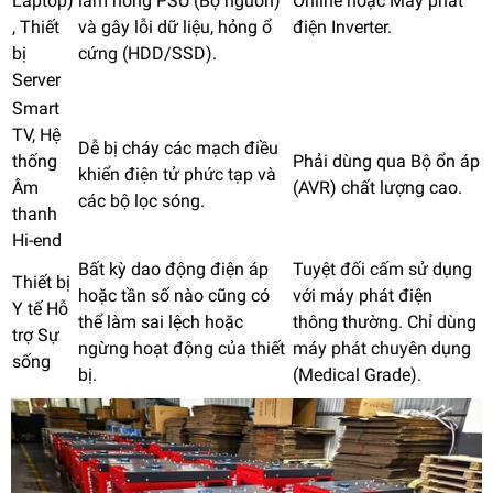
Laptop)
làm hỏng PSU (Bộ nguồn)
Online hoặc Máy phát
, Thiết
và gây lỗi dữ liệu, hỏng ổ
điện Inverter.
bị
cứng (HDD/SSD).
Server
Smart
TV, Hệ
Dễ bị cháy các mạch điều
thống
Phải dùng qua Bộ ổn áp
khiển điện tử phức tạp và
Âm
(AVR) chất lượng cao.
các bộ lọc sóng.
thanh
Hi-end
Bất kỳ dao động điện áp
Tuyệt đối cấm sử dụng
Thiết bị
hoặc tần số nào cũng có
với máy phát điện
Y tế Hỗ
thể làm sai lệch hoặc
thông thường. Chỉ dùng
trợ Sự
ngừng hoạt động của thiết
máy phát chuyên dụng
sống
bị.
(Medical Grade).