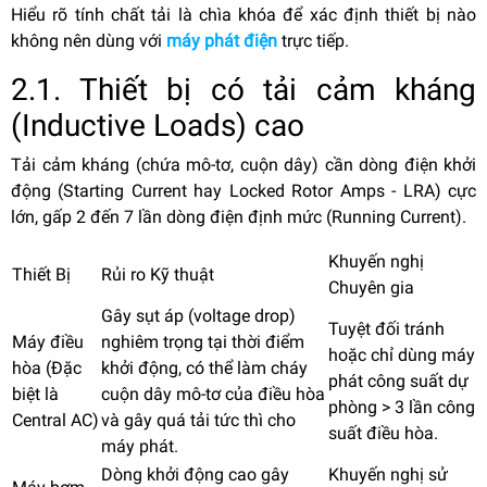
Hiểu rõ tính chất tải là chìa khóa để xác định
thiết bị nào
không nên dùng với
máy phát điện
trực tiếp.
2.1. Thiết bị có tải cảm kháng
(Inductive Loads) cao
Tải cảm kháng (chứa mô-tơ, cuộn dây) cần dòng điện khởi
động (Starting Current hay Locked Rotor Amps - LRA) cực
lớn, gấp 2 đến 7 lần dòng điện định mức (Running Current).
Khuyến nghị
Thiết Bị
Rủi ro Kỹ thuật
Chuyên gia
Gây sụt áp (voltage drop)
Tuyệt đối tránh
Máy điều
nghiêm trọng tại thời điểm
hoặc chỉ dùng máy
hòa (Đặc
khởi động, có thể làm cháy
phát công suất dự
biệt là
cuộn dây mô-tơ của điều hòa
phòng > 3 lần công
Central AC)
và gây quá tải tức thì cho
suất điều hòa.
máy phát.
Dòng khởi động cao gây
Khuyến nghị sử