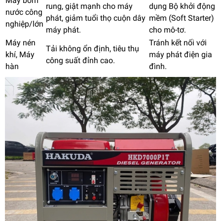
Máy bơm
rung, giật mạnh cho máy
dụng Bộ khởi động
nước công
phát, giảm tuổi thọ cuộn dây
mềm (Soft Starter)
nghiệp/lớn
máy phát.
cho mô-tơ.
Máy nén
Tránh kết nối với
Tải không ổn định, tiêu thụ
khí, Máy
máy phát điện gia
công suất đỉnh cao.
hàn
đình.