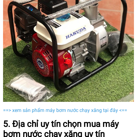
==> xem sản phẩm máy bơm nước chạy xăng tại đây <==
5. Địa chỉ uy tín chọn mua máy
bơm nước chạy xăng uy tín