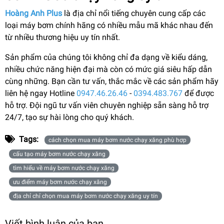
Hoàng Anh Plus
là địa chỉ nổi tiếng chuyên cung cấp các
loại máy bơm chính hãng có nhiều mẫu mã khác nhau đến
từ nhiều thương hiệu uy tín nhất.
Sản phẩm của chúng tôi không chỉ đa dạng về kiểu dáng,
nhiều chức năng hiện đại mà còn có mức giá siêu hấp dẫn
cùng những. Bạn cần tư vấn, thắc mắc về các sản phẩm hãy
liên hệ ngay Hotline
0947.46.26.46
-
0394.483.767
để được
hỗ trợ. Đội ngũ tư vấn viên chuyên nghiệp sẵn sàng hỗ trợ
24/7, tạo sự hài lòng cho quý khách.
Tags:
cách chọn mua máy bơm nước chạy xăng phù hợp
cấu tạo máy bơm nước chạy xăng
tìm hiểu về máy bơm nước chạy xăng
ưu điểm máy bơm nước chạy xăng
địa chỉ chỉ chọn mua máy bơm nước chạy xăng uy tín
Viết bình luận của bạn