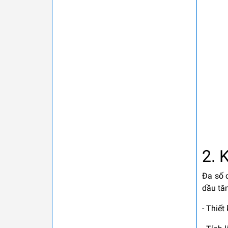
2. 
Đa số 
dầu tă
- Thiết