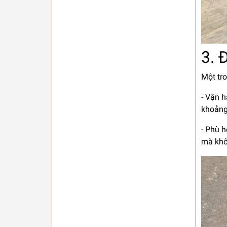
3. 
Một tr
- Vận 
khoảng
- Phù h
mà khô