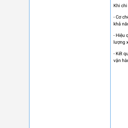
Khi chi
- Cơ c
khả nă
- Hiệu 
lượng x
- Kết q
vận hàn