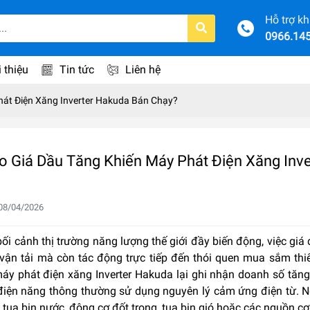
Hỗ trợ k
0966.14
i thiệu
Tin tức
Liên hệ
hát Điện Xăng Inverter Hakuda Bán Chạy?
ao Giá Dầu Tăng Khiến Máy Phát Điện Xăng Inv
08/04/2026
ối cảnh thị trường năng lượng thế giới đầy biến động, việc giá
ận tải mà còn tác động trực tiếp đến thói quen mua sắm thiết 
áy phát điện xăng Inverter Hakuda lại ghi nhận doanh số tăng
điện năng thông thường sử dụng nguyên lý cảm ứng điện từ. N
, tua bin nước, động cơ đốt trong, tua bin gió hoặc các nguồn c