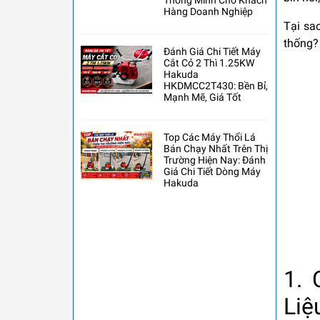
Thông Minh Cho Khách
Hàng Doanh Nghiệp
Tại sa
thống? 
Đánh Giá Chi Tiết Máy
Cắt Cỏ 2 Thì 1.25KW
Hakuda
HKDMCC2T430: Bền Bỉ,
Mạnh Mẽ, Giá Tốt
Top Các Máy Thổi Lá
Bán Chạy Nhất Trên Thị
Trường Hiện Nay: Đánh
Giá Chi Tiết Dòng Máy
Hakuda
1. 
Liệ