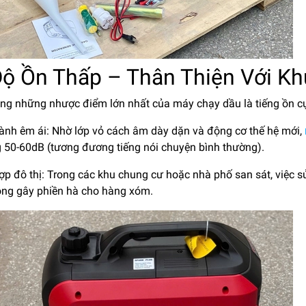
Độ Ồn Thấp – Thân Thiện Với K
ong những nhược điểm lớn nhất của máy chạy dầu là tiếng ồn c
hành êm ái: Nhờ lớp vỏ cách âm dày dặn và động cơ thế hệ mới,
 50-60dB (tương đương tiếng nói chuyện bình thường).
ợp đô thị: Trong các khu chung cư hoặc nhà phố san sát, việc 
ng gây phiền hà cho hàng xóm.