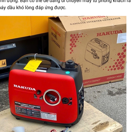
 linh động: Bạn có thể dễ dàng di chuyển máy từ phòng khách r
áy dầu khó lòng đáp ứng được.