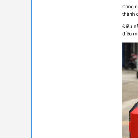
Công ng
thành d
Điều n
điều m