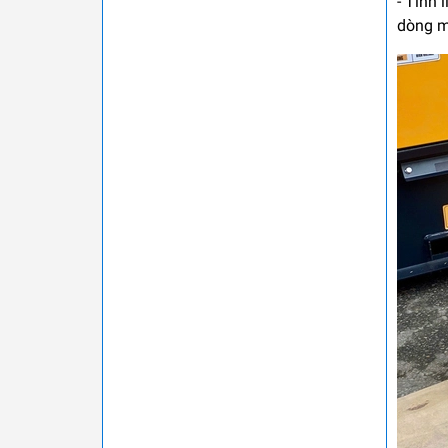
- Tính
dòng m