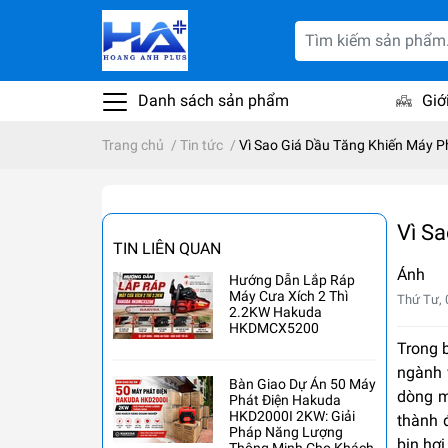
Danh sách sản phẩm
Giớ
Trang chủ
/
Tin tức
/
Vì Sao Giá Dầu Tăng Khiến Máy P
Vì S
TIN LIÊN QUAN
Ánh
Hướng Dẫn Lắp Ráp
Máy Cưa Xích 2 Thì
Thứ Tư, 
2.2KW Hakuda
HKDMCX5200
Trong b
ngành v
Bàn Giao Dự Án 50 Máy
dòng m
Phát Điện Hakuda
HKD2000I 2KW: Giải
thành 
Pháp Năng Lượng
bin hơi