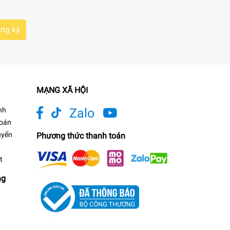
ng ký
MẠNG XÃ HỘI
nh
Zalo
toán
uyển
Phương thức thanh toán
t
ng