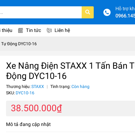
Hỗ trợ k
0966.14
i thiệu
Tin tức
Liên hệ
n Tự Động DYC10-16
Xe Nâng Điện STAXX 1 Tấn Bán 
Động DYC10-16
Thương hiệu:
STAXX
|
Tình trạng:
Còn hàng
SKU:
DYC10-16
38.500.000₫
Mô tả đang cập nhật