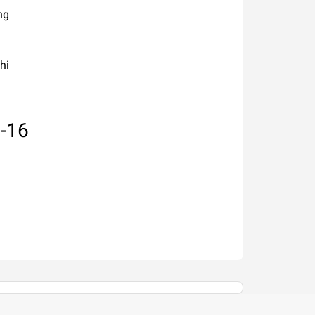
ng
hi
-16