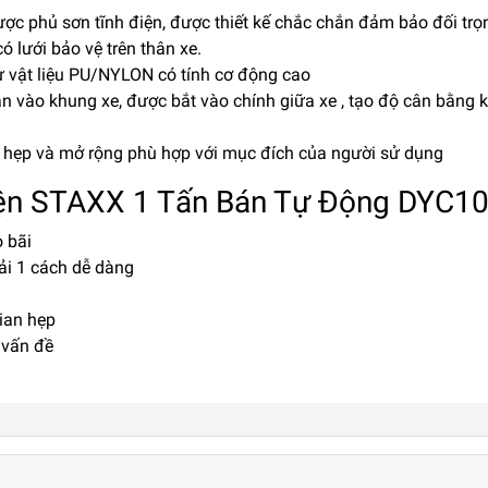
được phủ sơn tĩnh điện, được thiết kế chắc chắn đảm bảo đối trọ
ó lưới bảo vệ trên thân xe.
ừ vật liệu PU/NYLON có tính cơ động cao
hắn vào khung xe, được bắt vào chính giữa xe , tạo độ cân bằng k
hu hẹp và mở rộng phù hợp với mục đích của người sử dụng
ện STAXX 1 Tấn Bán Tự Động DYC10
 bãi
ải 1 cách dễ dàng
ian hẹp
 vấn đề