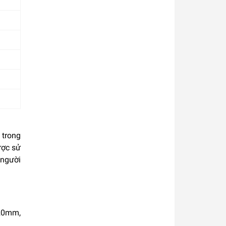
 trong
ược sử
 người
220mm,