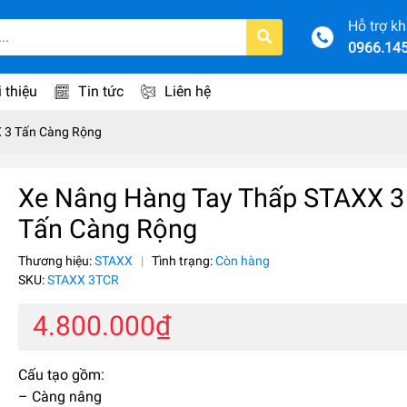
Hỗ trợ k
0966.14
i thiệu
Tin tức
Liên hệ
 3 Tấn Càng Rộng
Xe Nâng Hàng Tay Thấp STAXX 3
Tấn Càng Rộng
Thương hiệu:
STAXX
|
Tình trạng:
Còn hàng
SKU:
STAXX 3TCR
4.800.000₫
Cấu tạo gồm:
– Càng nâng