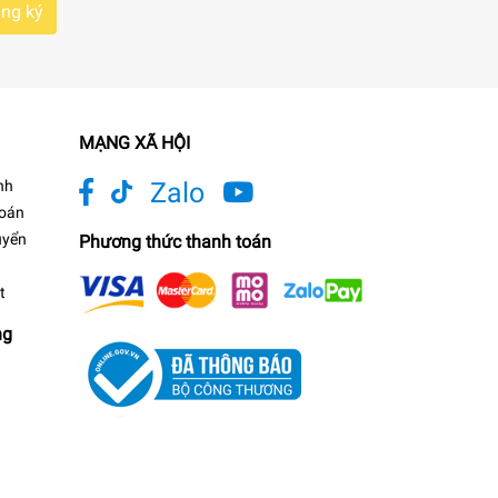
ng ký
MẠNG XÃ HỘI
nh
Zalo
toán
uyển
Phương thức thanh toán
t
ng