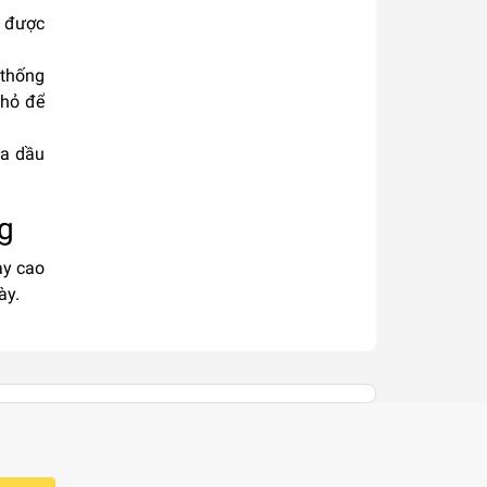
n được
 thống
nhỏ để
ứa dầu
g
ay cao
ày.