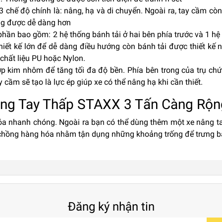
3 chế độ chính là: nâng, hạ và di chuyển. Ngoài ra, tay cầm cò
ng được dễ dàng hơn
hần bao gồm: 2 hệ thống bánh tải ở hai bên phía trước và 1 hệ
thiết kế lớn để dễ dàng điều hướng còn bánh tải được thiết kế 
chất liệu PU hoặc Nylon.
ợp kim nhôm để tăng tối đa độ bền. Phía bên trong của trụ ch
y cầm sẽ tạo là lực ép giúp xe có thể nâng hạ khi cần thiết.
ng Tay Thấp STAXX 3 Tấn Càng Rộn
óa nhanh chóng. Ngoài ra bạn có thể dùng thêm một xe nâng t
 chồng hàng hóa nhằm tận dụng những khoảng trống để trưng b
Đăng ký nhận tin