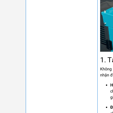
1. 
Không 
nhận đư
H
c
g
Đ