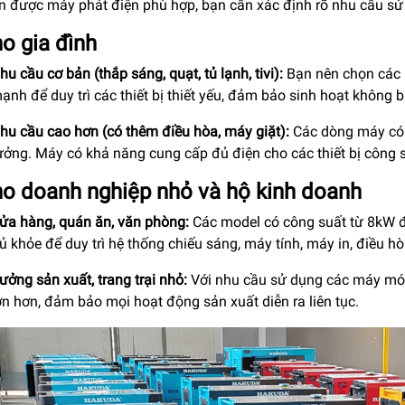
n được máy phát điện phù hợp, bạn cần xác định rõ nhu cầu sử
ho gia đình
hu cầu cơ bản (thắp sáng, quạt, tủ lạnh, tivi):
Bạn nên chọn các 
ạnh để duy trì các thiết bị thiết yếu, đảm bảo sinh hoạt không b
hu cầu cao hơn (có thêm điều hòa, máy giặt):
Các dòng máy có c
ưởng. Máy có khả năng cung cấp đủ điện cho các thiết bị công s
ho doanh nghiệp nhỏ và hộ kinh doanh
ửa hàng, quán ăn, văn phòng:
Các model có công suất từ 8kW 
ủ khỏe để duy trì hệ thống chiếu sáng, máy tính, máy in, điều hò
ưởng sản xuất, trang trại nhỏ:
Với nhu cầu sử dụng các máy móc
ớn hơn, đảm bảo mọi hoạt động sản xuất diễn ra liên tục.