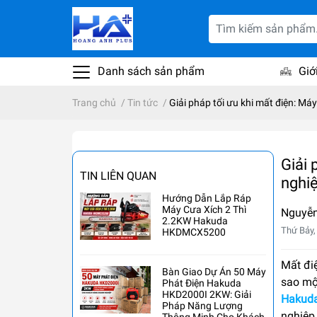
Danh sách sản phẩm
Giớ
Trang chủ
/
Tin tức
/
Giải pháp tối ưu khi mất điện: M
Giải 
TIN LIÊN QUAN
nghi
Hướng Dẫn Lắp Ráp
Máy Cưa Xích 2 Thì
Nguyễ
2.2KW Hakuda
Thứ Bảy,
HKDMCX5200
Mất điệ
Bàn Giao Dự Án 50 Máy
sao một
Phát Điện Hakuda
HKD2000I 2KW: Giải
Hakud
Pháp Năng Lượng
nghiệp