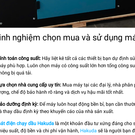
Kinh nghiệm chọn mua và sử dụng má
ính toán công suất:
Hãy liệt kê tất cả các thiết bị bạn dự định 
áy phù hợp. Luôn chọn máy có công suất lớn hơn tổng công s
hông bị quá tải.
ựa chọn nhà cung cấp uy tín:
Mua máy tại các đại lý, nhà phân
ượng, chế độ bảo hành rõ ràng và dịch vụ hậu mãi tốt nhất.
ảo dưỡng định kỳ:
Để máy luôn hoạt động bền bỉ, bạn cần thườn
à thay dầu định kỳ theo khuyến cáo của nhà sản xuất.
át điện chạy dầu Hakuda
là một khoản đầu tư xứng đáng cho s
 hiệu suất, độ bền và chi phí vận hành,
Hakuda
sẽ là người bạn đ