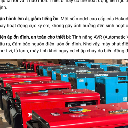
hịu tải tốt và ít hao mòn. Thiết bị này có thể hoạt động liên tục 
ịnh.
ận hành êm ái, giảm tiếng ồn:
Một số model cao cấp của Hakud
áy hoạt động cực kỳ êm, không gây ảnh hưởng đến sinh hoạt củ
iện áp ổn định, an toàn cho thiết bị:
Tính năng AVR (Automatic V
ầu ra, đảm bảo nguồn điện luôn ổn định. Nhờ vậy, máy phát điệ
hư tivi, tủ lạnh, máy tính khỏi nguy cơ chập cháy do biến động đ