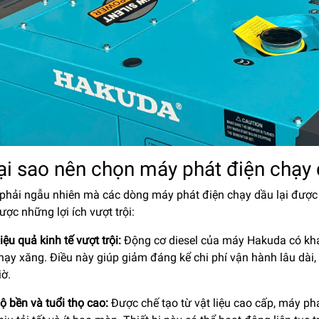
Tại sao nên chọn máy phát điện chạy
phải ngẫu nhiên mà các dòng máy phát điện chạy dầu lại được
ợc những lợi ích vượt trội:
iệu quả kinh tế vượt trội:
Động cơ diesel của máy Hakuda có khả 
hạy xăng. Điều này giúp giảm đáng kể chi phí vận hành lâu dài,
iờ.
ộ bền và tuổi thọ cao:
Được chế tạo từ vật liệu cao cấp, máy ph