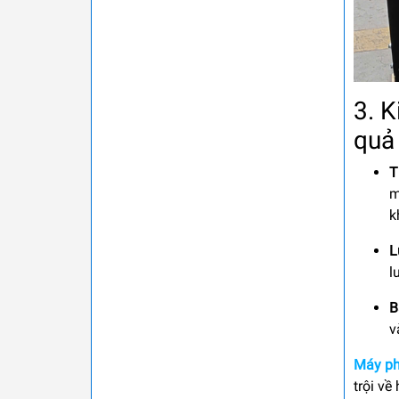
3. 
quả
T
m
k
L
l
B
v
Máy ph
trội về