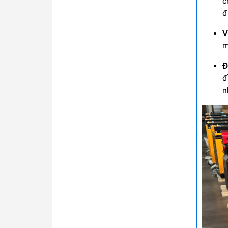
c
đ
V
m
Đ
đ
n