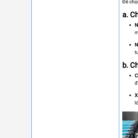
Để chọ
a. C
N
m
N
t
b. C
C
đ
X
l